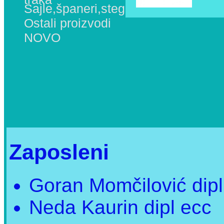
Sajle,španeri,stege
Ostali proizvodi
NOVO
Zaposleni
Goran Momčilović dipl
Neda Kaurin dipl ecc