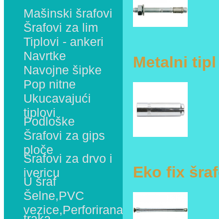
Mašinski šrafovi
Šrafovi za lim
Tiplovi - ankeri
Navrtke
Metalni tipl
Navojne šipke
Pop nitne
Ukucavajući
tiplovi
Podloške
Šrafovi za gips
ploče
Šrafovi za drvo i
Eko fix šra
ivericu
U šraf
Šelne,PVC
vezice,Perforirana
traka