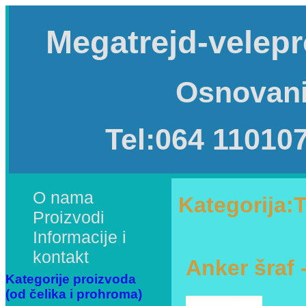
Megatrejd-velepr
Osnovani
Tel:064 11010
O nama
Kategorija:T
Proizvodi
Informacije i
kontakt
Anker šraf -
Kategorije proizvoda
(od čelika i prohroma)